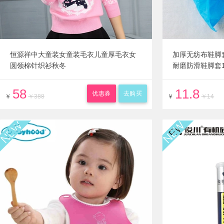
恒源祥中大童装女童装毛衣儿童厚毛衣女
加厚无纺布鞋脚
圆领棉针织衫秋冬
耐磨防滑鞋脚套1
58
11.8
优惠券
去购买
￥
￥388
￥
￥14