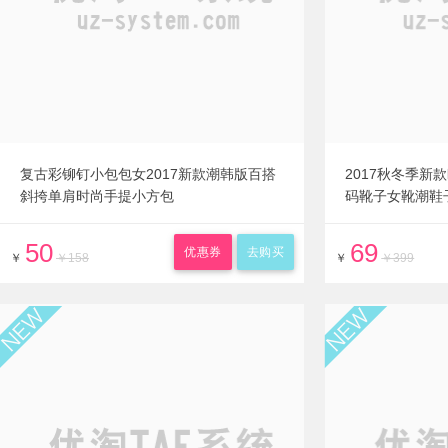
复古彩铆钉小包包女2017新款潮韩版百搭
2017秋冬季新
斜挎单肩时尚手提小方包
码靴子女靴潮鞋
50
69
优惠券
去购买
￥
￥158
￥
￥399