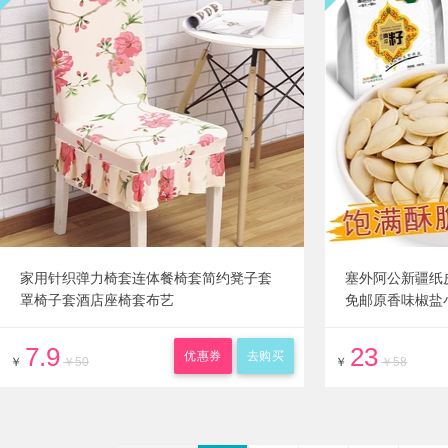
家用针织弹力椅套连体餐椅套简约凳子套
塞外阿公新疆纸皮
罩椅子套酒店座椅套布艺
免邮原香味椒盐
7.9
23
优惠券
去购买
￥
￥50
￥
￥58