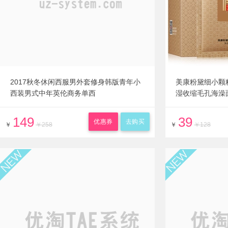
2017秋冬休闲西服男外套修身韩版青年小
美康粉黛细小颗
西装男式中年英伦商务单西
湿收缩毛孔海澡
149
39
优惠券
去购买
￥
￥258
￥
￥128