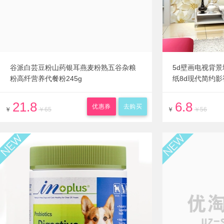
谷派白芸豆粉山药银耳燕麦粉熟五谷杂粮
5d壁画电视背景
粉高纤营养代餐粉245g
纸8d现代简约
21.8
6.8
优惠券
去购买
￥
￥65
￥
￥56