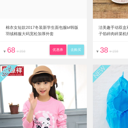
棉衣女短款2017冬装新学生面包服bf韩版
洁美趣手动双盒
羽绒棉服大码宽松加厚外套
子馅碎肉碎菜机
68
38
优惠券
去购买
￥
￥358
￥
￥158