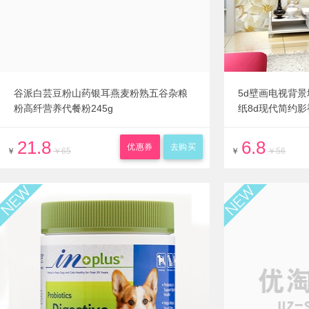
谷派白芸豆粉山药银耳燕麦粉熟五谷杂粮
5d壁画电视背景
粉高纤营养代餐粉245g
纸8d现代简约
21.8
6.8
优惠券
去购买
￥
￥65
￥
￥56