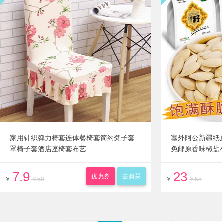
家用针织弹力椅套连体餐椅套简约凳子套
塞外阿公新疆纸皮
罩椅子套酒店座椅套布艺
免邮原香味椒盐
7.9
23
优惠券
去购买
￥
￥50
￥
￥58