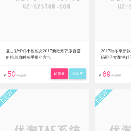
复古彩铆钉小包包女2017新款潮韩版百搭
2017秋冬季新
斜挎单肩时尚手提小方包
码靴子女靴潮鞋
50
69
优惠券
去购买
￥
￥158
￥
￥399