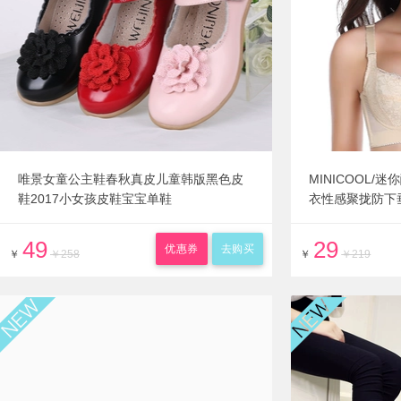
唯景女童公主鞋春秋真皮儿童韩版黑色皮
MINICOOL
鞋2017小女孩皮鞋宝宝单鞋
衣性感聚拢防下
49
29
优惠券
去购买
￥
￥258
￥
￥219