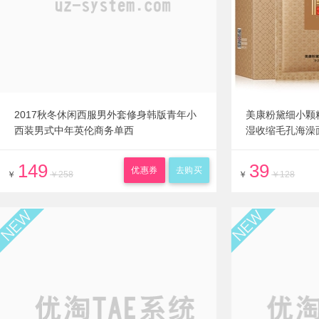
2017秋冬休闲西服男外套修身韩版青年小
美康粉黛细小颗
西装男式中年英伦商务单西
湿收缩毛孔海澡
149
39
优惠券
去购买
￥
￥258
￥
￥128