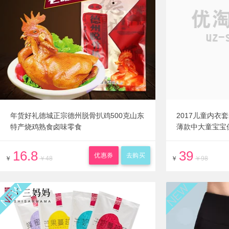
年货好礼德城正宗德州脱骨扒鸡500克山东
2017儿童内衣
特产烧鸡熟食卤味零食
薄款中大童宝宝
16.8
39
优惠券
去购买
￥
￥48
￥
￥98