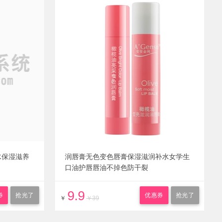
水保湿滋养
润唇膏无色变色唇膏保湿滋润补水女学生
口油护唇唇油不掉色防干裂
9.9
券
抢光了
优惠券
抢光了
￥
￥39