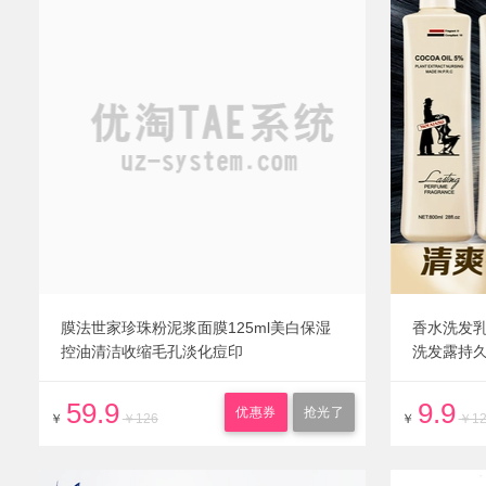
膜法世家珍珠粉泥浆面膜125ml美白保湿
香水洗发
控油清洁收缩毛孔淡化痘印
洗发露持
59.9
9.9
优惠券
抢光了
￥
￥126
￥
￥12