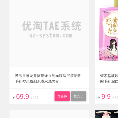
膜法世家龙井抹茶绿豆泥面膜深层清洁收
碧素堂玻
毛孔控油粉刺泥膜水洗男女
缩毛孔深
69.9
9.9
优惠券
抢光了
￥
￥158
￥
￥6