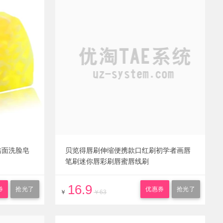
洁面洗脸皂
贝览得唇刷伸缩便携款口红刷初学者画唇
笔刷迷你唇彩刷唇蜜唇线刷
16.9
券
抢光了
优惠券
抢光了
￥
￥63