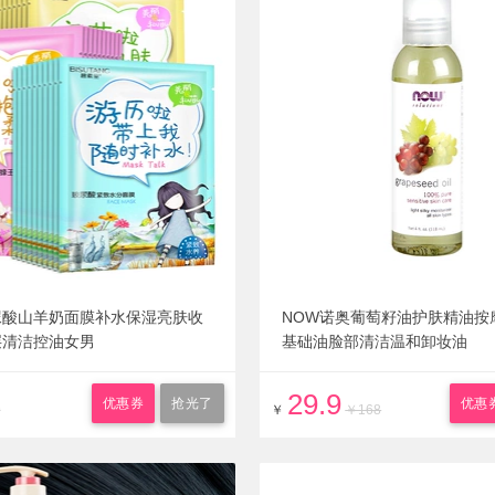
尿酸山羊奶面膜补水保湿亮肤收
NOW诺奥葡萄籽油护肤精油按
层清洁控油女男
基础油脸部清洁温和卸妆油
29.9
优惠券
抢光了
优惠
9
￥
￥168