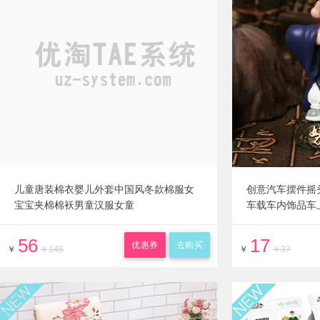
儿童唐装棉衣婴儿外套中国风冬款棉服女
创意汽车摆件摇
宝宝夹棉棉袄男童汉服女童
车载车内饰品车
56
17
优惠券
去购买
￥
￥146
￥
￥37