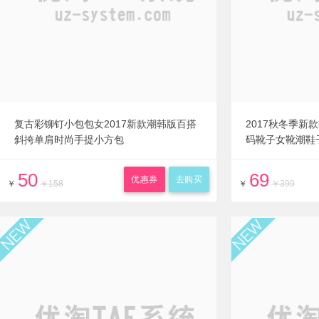
复古彩铆钉小包包女2017新款潮韩版百搭
2017秋冬季新
斜挎单肩时尚手提小方包
码靴子女靴潮鞋
50
69
优惠券
去购买
￥
￥158
￥
￥399