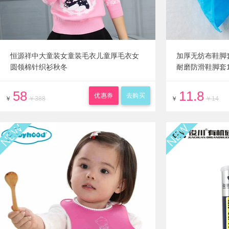
恒源祥中大童装女童装毛衣儿童厚毛衣女
加厚无纺布鞋脚
圆领棉针织衫秋冬
耐磨防滑鞋脚套1
58
11.8
优惠券
去购买
￥
￥388
￥
￥14