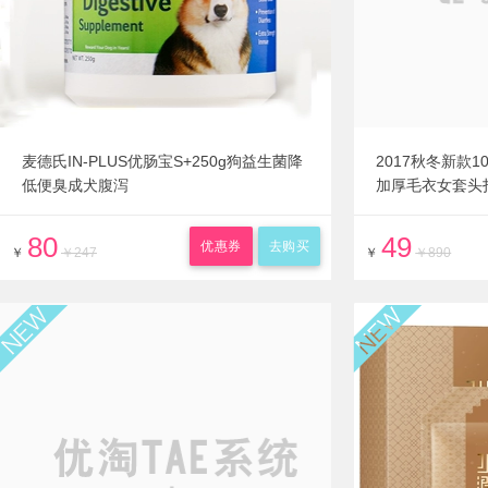
麦德氏IN-PLUS优肠宝S+250g狗益生菌降
2017秋冬新款
低便臭成犬腹泻
加厚毛衣女套头
80
49
优惠券
去购买
￥
￥247
￥
￥890