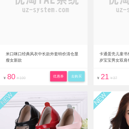
米口咪口经典风衣中长款外套特价清仓显
卡通蛋壳儿童书包
瘦女新款
岁宝宝男女双肩
80
21
优惠券
去购买
￥
￥100
￥
￥37