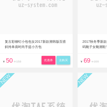
复古彩铆钉小包包女2017新款潮韩版百搭
2017秋冬季新
斜挎单肩时尚手提小方包
码靴子女靴潮鞋
50
69
优惠券
去购买
￥
￥158
￥
￥399