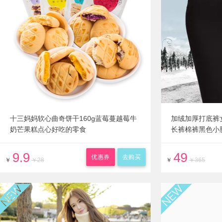
十三妈妈软心曲奇饼干160g蓝莓蔓越莓牛
加绒加厚打底裤女
奶芒果糕点心好吃的零食
长裤棉裤黑色小
9.9
49
优惠券
去购买
￥
￥28
￥
￥365