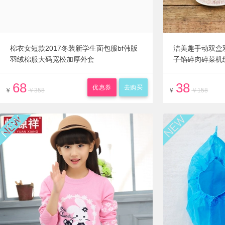
棉衣女短款2017冬装新学生面包服bf韩版
洁美趣手动双盒
羽绒棉服大码宽松加厚外套
子馅碎肉碎菜机
68
38
优惠券
去购买
￥
￥358
￥
￥158