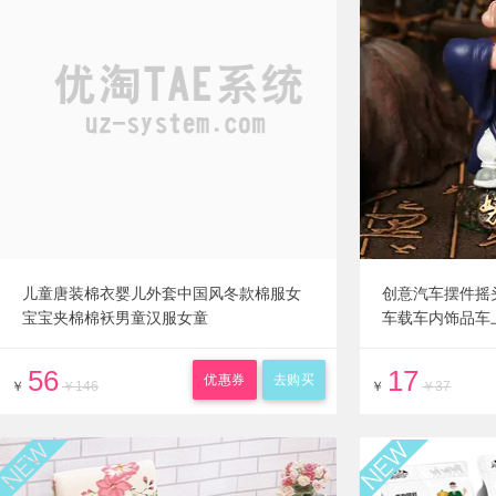
儿童唐装棉衣婴儿外套中国风冬款棉服女
创意汽车摆件摇
宝宝夹棉棉袄男童汉服女童
车载车内饰品车
56
17
优惠券
去购买
￥
￥146
￥
￥37