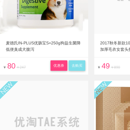
麦德氏IN-PLUS优肠宝S+250g狗益生菌降
2017秋冬新款
低便臭成犬腹泻
加厚毛衣女套头
80
49
优惠券
去购买
￥
￥247
￥
￥890