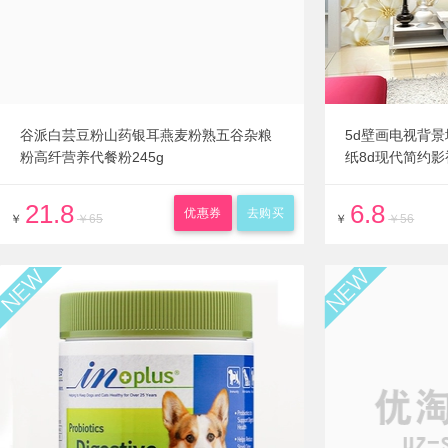
谷派白芸豆粉山药银耳燕麦粉熟五谷杂粮
5d壁画电视背景
粉高纤营养代餐粉245g
纸8d现代简约
21.8
6.8
优惠券
去购买
￥
￥65
￥
￥56