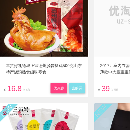
年货好礼德城正宗德州脱骨扒鸡500克山东
2017儿童内衣
特产烧鸡熟食卤味零食
薄款中大童宝宝
16.8
39
优惠券
去购买
￥
￥48
￥
￥98