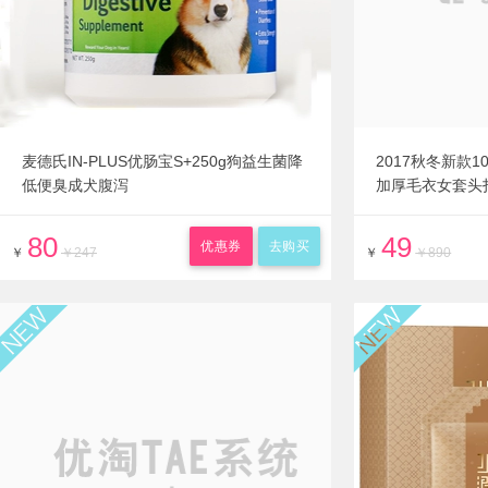
麦德氏IN-PLUS优肠宝S+250g狗益生菌降
2017秋冬新款
低便臭成犬腹泻
加厚毛衣女套头
80
49
优惠券
去购买
￥
￥247
￥
￥890