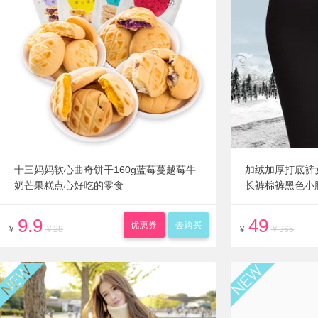
十三妈妈软心曲奇饼干160g蓝莓蔓越莓牛
加绒加厚打底裤女
奶芒果糕点心好吃的零食
长裤棉裤黑色小
9.9
49
优惠券
去购买
￥
￥28
￥
￥365