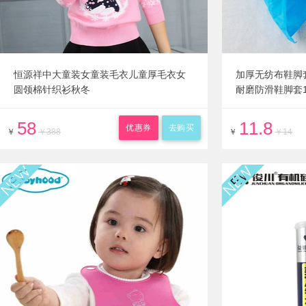
恒源祥中大童装女童装毛衣儿童厚毛衣女
加厚无纺布鞋脚
圆领棉针织衫秋冬
耐磨防滑鞋脚套1
58
11.8
优惠券
去购买
￥
￥388
￥
￥14