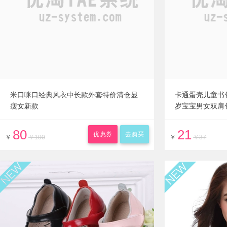
米口咪口经典风衣中长款外套特价清仓显
卡通蛋壳儿童书包
瘦女新款
岁宝宝男女双肩
80
21
优惠券
去购买
￥
￥100
￥
￥37