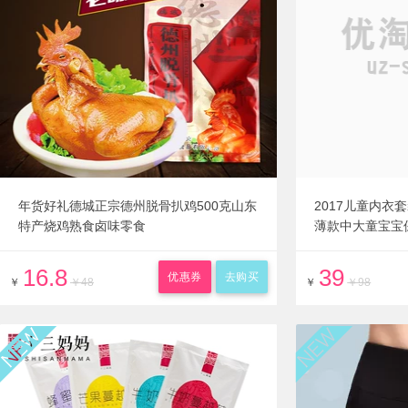
年货好礼德城正宗德州脱骨扒鸡500克山东
2017儿童内衣
特产烧鸡熟食卤味零食
薄款中大童宝宝
16.8
39
优惠券
去购买
￥
￥48
￥
￥98