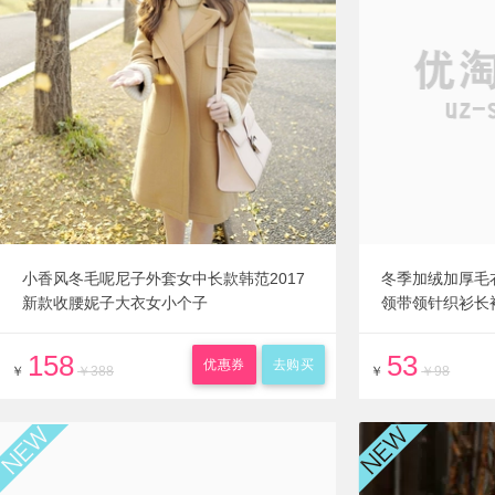
小香风冬毛呢尼子外套女中长款韩范2017
冬季加绒加厚毛
新款收腰妮子大衣女小个子
领带领针织衫长
158
53
优惠券
去购买
￥
￥388
￥
￥98