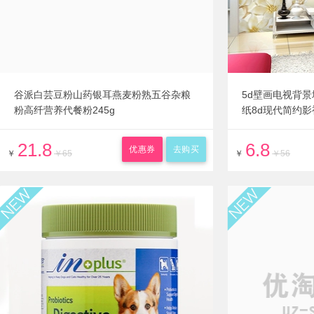
谷派白芸豆粉山药银耳燕麦粉熟五谷杂粮
5d壁画电视背景
粉高纤营养代餐粉245g
纸8d现代简约
21.8
6.8
优惠券
去购买
￥
￥65
￥
￥56