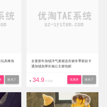
枪玩具棒泡
女童新年加绒洋气童裙连衣裙冬季新款卡
通加绒加厚长袖公主裙包邮
34.9
券
抢光了
优惠券
抢光了
￥
￥193