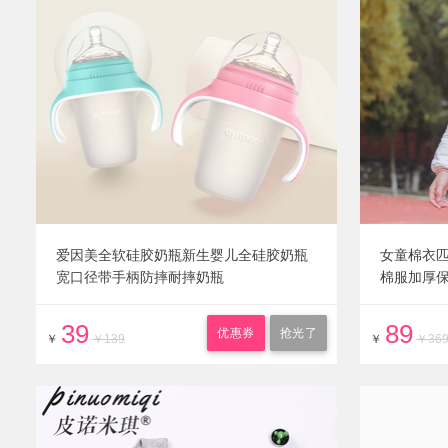
爱因美全软硅胶奶瓶新生婴儿全硅胶奶瓶
女童棉衣匹
宽口径带手柄防摔耐摔奶瓶
棉服加厚
39
89
优惠券
抢光了
￥
￥139
￥
￥36