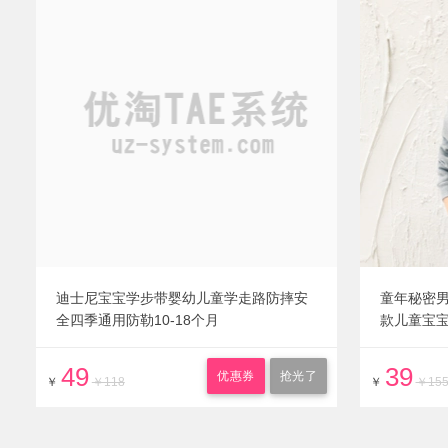
迪士尼宝宝学步带婴幼儿童学走路防摔安
童年秘密男
全四季通用防勒10-18个月
款儿童宝
49
39
优惠券
抢光了
￥
￥118
￥
￥15