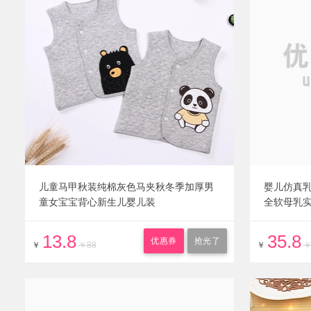
儿童马甲秋装纯棉灰色马夹秋冬季加厚男
婴儿仿真
童女宝宝背心新生儿婴儿装
全软母乳
13.8
35.8
优惠券
抢光了
￥
￥88
￥
￥