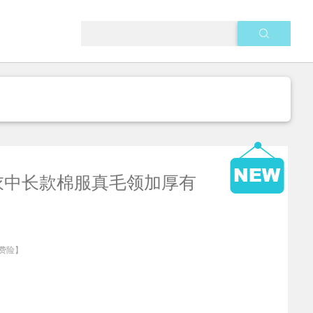
衣中长款棉服真毛领加厚有
费险】