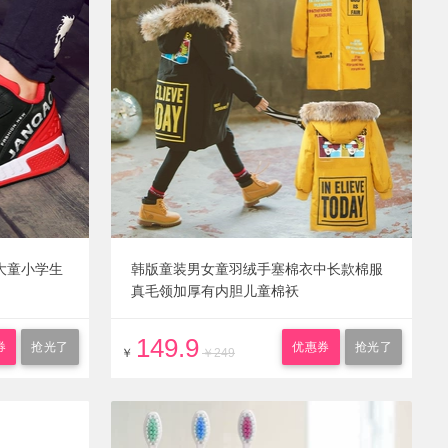
大童小学生
韩版童装男女童羽绒手塞棉衣中长款棉服
真毛领加厚有内胆儿童棉袄
149.9
券
抢光了
优惠券
抢光了
￥
￥249