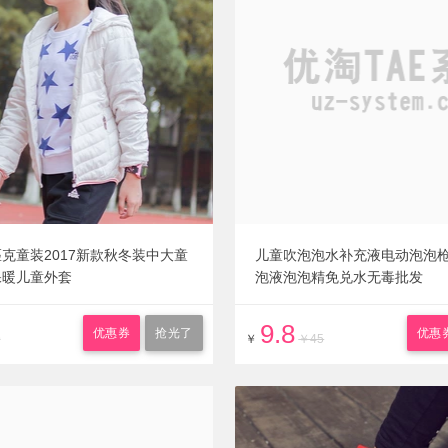
克童装2017新款秋冬装中大童
儿童吹泡泡水补充液电动泡泡
保暖儿童外套
泡液泡泡精免兑水无毒批发
9.8
优惠券
抢光了
优惠
9
￥
￥45