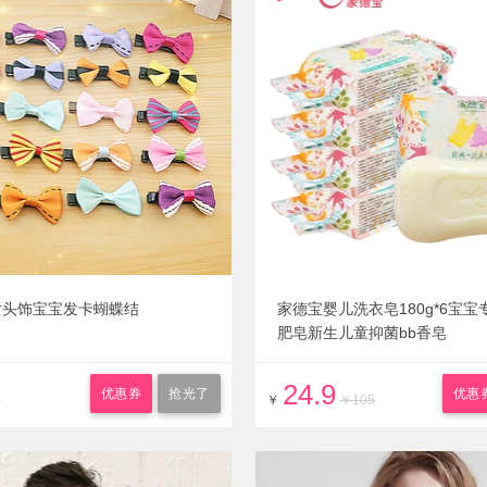
女头饰宝宝发卡蝴蝶结
家德宝婴儿洗衣皂180g*6宝
肥皂新生儿童抑菌bb香皂
24.9
优惠券
抢光了
优惠
9
￥
￥105