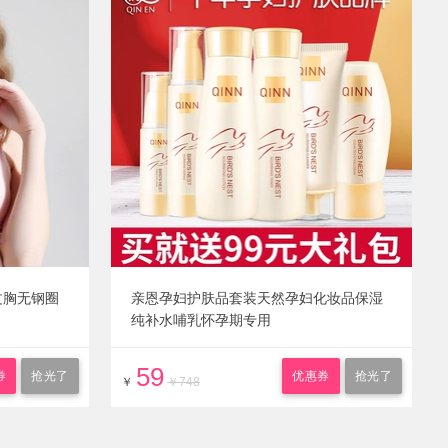
文胸无钢圈
亲恩孕妇护肤品套装天然孕妇化妆品保湿
纯补水哺乳怀孕期专用
59
券
抢光了
优惠券
抢光了
￥
￥748