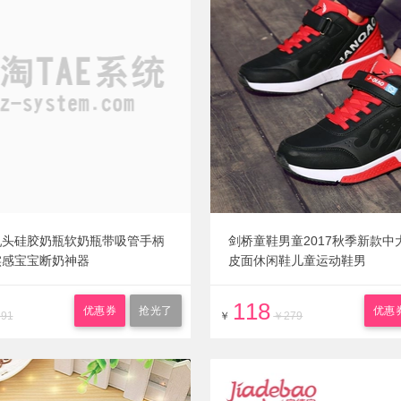
乳头硅胶奶瓶软奶瓶带吸管手柄
剑桥童鞋男童2017秋季新款中
实感宝宝断奶神器
皮面休闲鞋儿童运动鞋男
118
优惠券
抢光了
优惠
91
￥
￥279