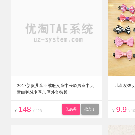
2017新款儿童羽绒服女童中长款男童中大
儿童发饰
童白鸭绒冬季加厚外套韩版
148
9.9
优惠券
抢光了
￥
￥498
￥
￥1