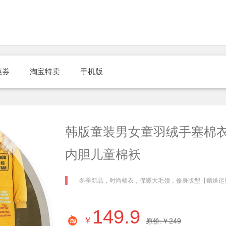
惠券
淘宝特卖
手机版
韩版童装男女童羽绒手塞棉
内胆儿童棉袄
冬季新品，时尚棉衣，保暖大毛领，修身版型【赠送运
149.9
￥
原价:￥249