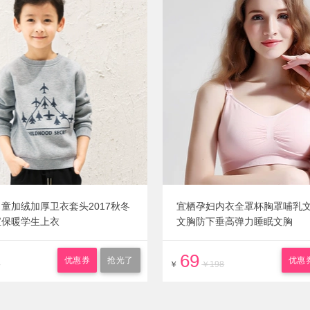
童加绒加厚卫衣套头2017秋冬
宜栖孕妇内衣全罩杯胸罩哺乳
宝保暖学生上衣
文胸防下垂高弹力睡眠文胸
69
优惠券
抢光了
优惠
5
￥
￥198