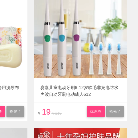
宝专用洗尿布
赛嘉儿童电动牙刷6-12岁软毛非充电防水
声波自动牙刷电动成人612
19
券
抢光了
优惠券
抢光了
￥
￥119