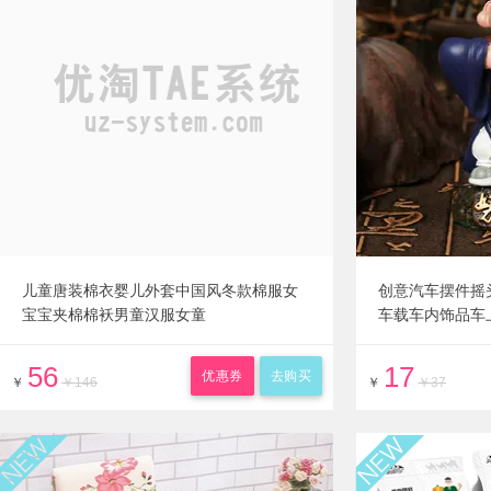
儿童唐装棉衣婴儿外套中国风冬款棉服女
创意汽车摆件摇
宝宝夹棉棉袄男童汉服女童
车载车内饰品车
56
17
优惠券
去购买
￥
￥146
￥
￥37