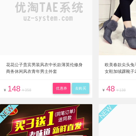
花花公子贵宾男装风衣中长款薄英伦修身
欧美春款尖头兔
商务休闲风衣青年男士外套
女鞋加绒踝靴子2
148
48
优惠券
去购买
￥
￥358
￥
￥138