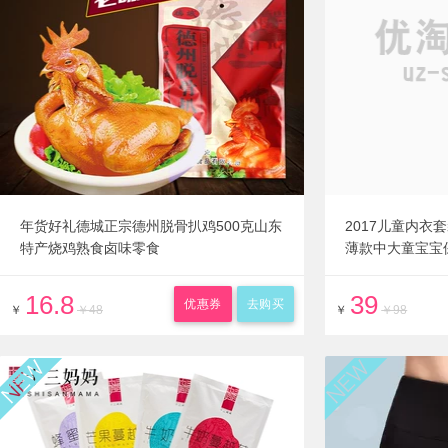
年货好礼德城正宗德州脱骨扒鸡500克山东
2017儿童内衣
特产烧鸡熟食卤味零食
薄款中大童宝宝
16.8
39
优惠券
去购买
￥
￥48
￥
￥98