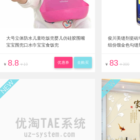
大号立体防水儿童吃饭兜婴儿仿硅胶围嘴
俊川美缝剂瓷砖
宝宝围兜口水巾宝宝食饭兜
组份馏金色勾缝
8.8
83
优惠券
去购买
￥
￥19
￥
￥300