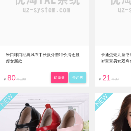
米口咪口经典风衣中长款外套特价清仓显
卡通蛋壳儿童书包
瘦女新款
岁宝宝男女双肩
80
21
优惠券
去购买
￥
￥100
￥
￥37