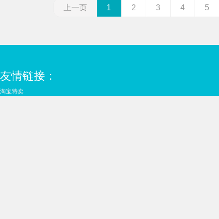
上一页
1
2
3
4
5
友情链接：
淘宝特卖