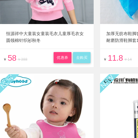
恒源祥中大童装女童装毛衣儿童厚毛衣女
加厚无纺布鞋脚
圆领棉针织衫秋冬
耐磨防滑鞋脚套1
58
11.8
优惠券
去购买
￥
￥388
￥
￥14