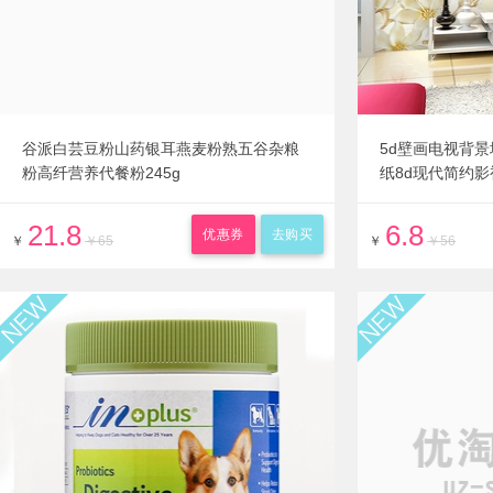
谷派白芸豆粉山药银耳燕麦粉熟五谷杂粮
5d壁画电视背景
粉高纤营养代餐粉245g
纸8d现代简约
21.8
6.8
优惠券
去购买
￥
￥65
￥
￥56