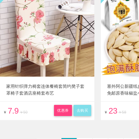
家用针织弹力椅套连体餐椅套简约凳子套
塞外阿公新疆纸皮
罩椅子套酒店座椅套布艺
免邮原香味椒盐
7.9
23
优惠券
去购买
￥
￥50
￥
￥58