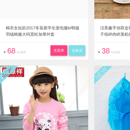
棉衣女短款2017冬装新学生面包服bf韩版
洁美趣手动双盒
羽绒棉服大码宽松加厚外套
子馅碎肉碎菜机
68
38
优惠券
去购买
￥
￥358
￥
￥158