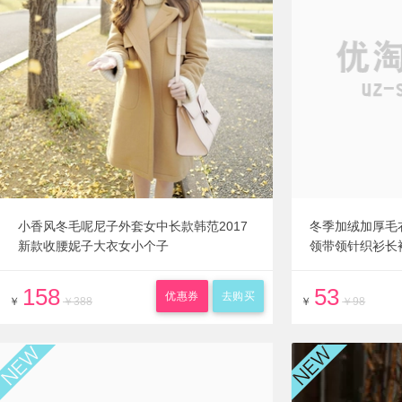
小香风冬毛呢尼子外套女中长款韩范2017
冬季加绒加厚毛
新款收腰妮子大衣女小个子
领带领针织衫长
158
53
优惠券
去购买
￥
￥388
￥
￥98