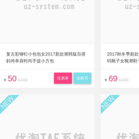
复古彩铆钉小包包女2017新款潮韩版百搭
2017秋冬季新
斜挎单肩时尚手提小方包
码靴子女靴潮鞋
50
69
优惠券
去购买
￥
￥158
￥
￥399