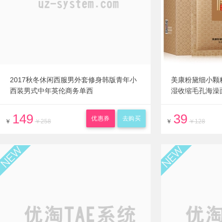
2017秋冬休闲西服男外套修身韩版青年小
美康粉黛细小颗
西装男式中年英伦商务单西
湿收缩毛孔海澡
149
39
优惠券
去购买
￥
￥258
￥
￥128