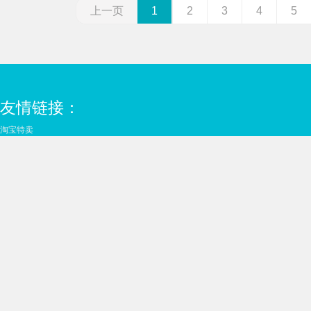
上一页
1
2
3
4
5
友情链接：
淘宝特卖